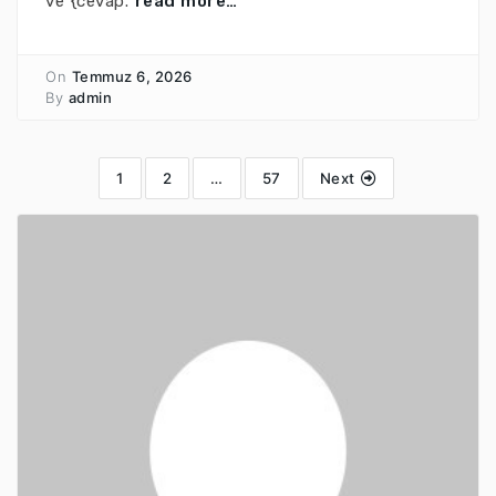
ve {cevap.
read more…
On
Temmuz 6, 2026
By
admin
1
2
…
57
Next