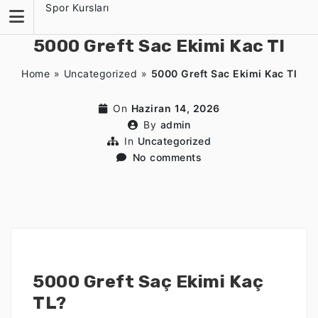
Skip
Spor Kursları
to
content
5000 Greft Sac Ekimi Kac Tl
Home
»
Uncategorized
»
5000 Greft Sac Ekimi Kac Tl
On
Haziran 14, 2026
By
admin
In
Uncategorized
No comments
5000 Greft Saç Ekimi Kaç
TL?