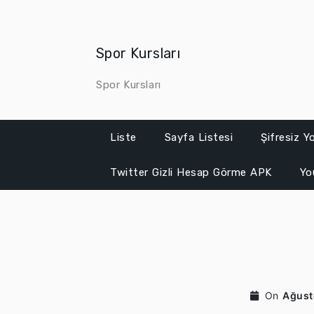
Skip
to
content
Spor Kursları
Spor Kursları
Liste
Sayfa Listesi
Şifresiz 
Twitter Gizli Hesap Görme APK
Yo
On
Ağust