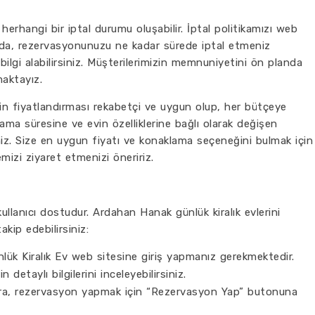
rhangi bir iptal durumu oluşabilir. İptal politikamızı web
unda, rezervasyonunuzu ne kadar sürede iptal etmeniz
bilgi alabilirsiniz. Müşterilerimizin memnuniyetini ön planda
maktayız.
zin fiyatlandırması rekabetçi ve uygun olup, her bütçeye
ma süresine ve evin özelliklerine bağlı olarak değişen
iniz. Size en uygun fiyatı ve konaklama seçeneğini bulmak için
zi ziyaret etmenizi öneririz.
llanıcı dostudur. Ardahan Hanak günlük kiralık evlerini
kip edebilirsiniz:
lük Kiralık Ev web sitesine giriş yapmanız gerekmektedir.
 detaylı bilgilerini inceleyebilirsiniz.
nra, rezervasyon yapmak için “Rezervasyon Yap” butonuna