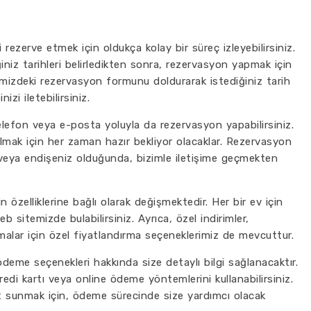
 rezerve etmek için oldukça kolay bir süreç izleyebilirsiniz.
niz tarihleri belirledikten sonra, rezervasyon yapmak için
temizdeki rezervasyon formunu doldurarak istediğiniz tarih
izi iletebilirsiniz.
elefon veya e-posta yoluyla da rezervasyon yapabilirsiniz.
olmak için her zaman hazır bekliyor olacaklar. Rezervasyon
veya endişeniz olduğunda, bizimle iletişime geçmekten
 özelliklerine bağlı olarak değişmektedir. Her bir ev için
eb sitemizde bulabilirsiniz. Ayrıca, özel indirimler,
alar için özel fiyatlandırma seçeneklerimiz de mevcuttur.
me seçenekleri hakkında size detaylı bilgi sağlanacaktır.
di kartı veya online ödeme yöntemlerini kullanabilirsiniz.
t sunmak için, ödeme sürecinde size yardımcı olacak