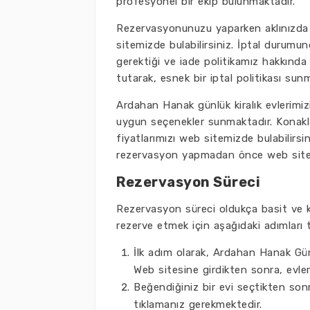
profesyonel bir ekip bulunmaktadır.
Rezervasyonunuzu yaparken aklınızda he
sitemizde bulabilirsiniz. İptal durum
gerektiği ve iade politikamız hakkında 
tutarak, esnek bir iptal politikası sun
Ardahan Hanak günlük kiralık evlerimi
uygun seçenekler sunmaktadır. Konakla
fiyatlarımızı web sitemizde bulabilirs
rezervasyon yapmadan önce web sitemi
Rezervasyon Süreci
Rezervasyon süreci oldukça basit ve ku
rezerve etmek için aşağıdaki adımları ta
İlk adım olarak, Ardahan Hanak Gün
Web sitesine girdikten sonra, evlerin
Beğendiğiniz bir evi seçtikten so
tıklamanız gerekmektedir.