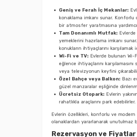
Geniş ve Ferah İç Mekanlar:
Evl
konaklama imkanı sunar. Konforlu o
bir atmosfer yaratmasına yardımcı 
Tam Donanımlı Mutfak:
Evlerde 
yemeklerini hazırlama imkanı sunar
konukların ihtiyaçlarını karşılamak 
Wi-Fi ve TV:
Evlerde bulunan Wi-Fi 
eğlence ihtiyaçlarını karşılamasını s
veya televizyonun keyfini çıkarabili
Özel Bahçe veya Balkon:
Bazı ev
güzel manzaralar eşliğinde dinlenme
Ücretsiz Otopark:
Evlerin yakının
rahatlıkla araçlarını park edebilirler.
Evlerin özellikleri, konforlu ve modern 
olanaklardan yararlanarak unutulmaz bir 
Rezervasyon ve Fiyatlar