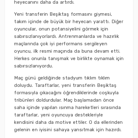
heyecanını daha da artırdı.
Yeni transferin Beşiktaş formasını giymesi,
takım içinde de büyük bir heyecan yarattı. Diğer
oyuncular, onun potansiyelini görmek için
sabırsızlanıyorlardı. Antrenmanlarda ve hazırlık
maçlarında çok iyi performans sergileyen
oyuncu, ilk resmi maçında da buna devam etti.
Herkes onunla tanışmak ve birlikte oynamak için
sabırsızlanıyordu.
Maç günü geldiğinde stadyum tıklım tıklım
doluydu. Taraftarlar, yeni transferin Beşiktaş
formasıyla çıkacağını öğrendiklerinde coşkuyla
tribünleri doldurdular. Maç başlamadan önce
saha içinde yapılan ısınma hareketleri sırasında
taraftarlar, yeni oyuncuya destekleriyle
kendisini daha da motive ettiler. O da ellerinden
gelenin en iyisini sahaya yansıtmak için hazırdı.