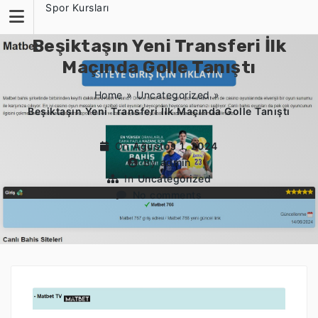
Skip
Spor Kursları
to
content
Beşiktaşın Yeni Transferi İlk
Maçında Golle Tanıştı
Home
»
Uncategorized
»
Beşiktaşın Yeni Transferi İlk Maçında Golle Tanıştı
On
Ağustos 1, 2024
By
admin
In
Uncategorized
No comments