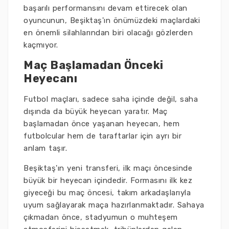
başarılı performansını devam ettirecek olan
oyuncunun, Beşiktaş'ın önümüzdeki maçlardaki
en önemli silahlarından biri olacağı gözlerden
kaçmıyor.
Maç Başlamadan Önceki
Heyecanı
Futbol maçları, sadece saha içinde değil, saha
dışında da büyük heyecan yaratır. Maç
başlamadan önce yaşanan heyecan, hem
futbolcular hem de taraftarlar için ayrı bir
anlam taşır.
Beşiktaş'ın yeni transferi, ilk maçı öncesinde
büyük bir heyecan içindedir. Formasını ilk kez
giyeceği bu maç öncesi, takım arkadaşlarıyla
uyum sağlayarak maça hazırlanmaktadır. Sahaya
çıkmadan önce, stadyumun o muhteşem