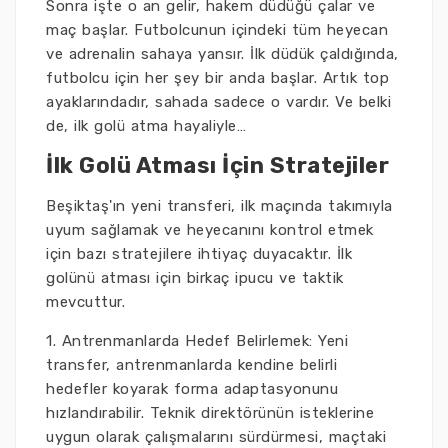
Sonra işte o an gelir, hakem düdüğü çalar ve
maç başlar. Futbolcunun içindeki tüm heyecan
ve adrenalin sahaya yansır. İlk düdük çaldığında,
futbolcu için her şey bir anda başlar. Artık top
ayaklarındadır, sahada sadece o vardır. Ve belki
de, ilk golü atma hayaliyle…
İlk Golü Atması İçin Stratejiler
Beşiktaş'ın yeni transferi, ilk maçında takımıyla
uyum sağlamak ve heyecanını kontrol etmek
için bazı stratejilere ihtiyaç duyacaktır. İlk
golünü atması için birkaç ipucu ve taktik
mevcuttur.
1. Antrenmanlarda Hedef Belirlemek: Yeni
transfer, antrenmanlarda kendine belirli
hedefler koyarak forma adaptasyonunu
hızlandırabilir. Teknik direktörünün isteklerine
uygun olarak çalışmalarını sürdürmesi, maçtaki