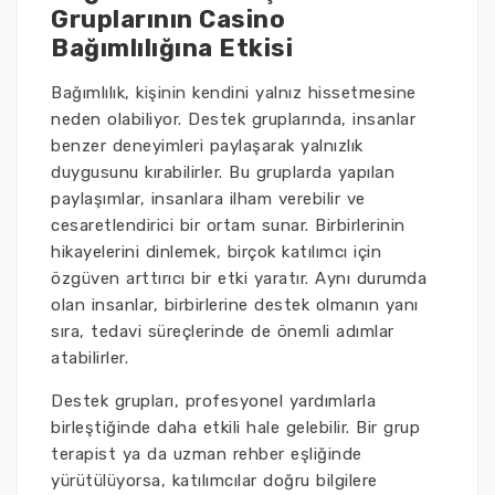
Gruplarının Casino
Bağımlılığına Etkisi
Bağımlılık, kişinin kendini yalnız hissetmesine
neden olabiliyor. Destek gruplarında, insanlar
benzer deneyimleri paylaşarak yalnızlık
duygusunu kırabilirler. Bu gruplarda yapılan
paylaşımlar, insanlara ilham verebilir ve
cesaretlendirici bir ortam sunar. Birbirlerinin
hikayelerini dinlemek, birçok katılımcı için
özgüven arttırıcı bir etki yaratır. Aynı durumda
olan insanlar, birbirlerine destek olmanın yanı
sıra, tedavi süreçlerinde de önemli adımlar
atabilirler.
Destek grupları, profesyonel yardımlarla
birleştiğinde daha etkili hale gelebilir. Bir grup
terapist ya da uzman rehber eşliğinde
yürütülüyorsa, katılımcılar doğru bilgilere