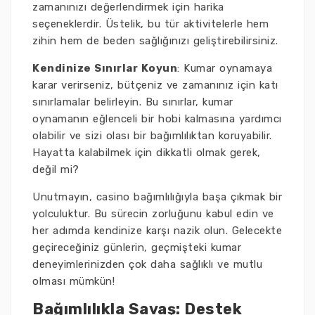
zamanınızı değerlendirmek için harika
seçeneklerdir. Üstelik, bu tür aktivitelerle hem
zihin hem de beden sağlığınızı geliştirebilirsiniz.
Kendinize Sınırlar Koyun
: Kumar oynamaya
karar verirseniz, bütçeniz ve zamanınız için katı
sınırlamalar belirleyin. Bu sınırlar, kumar
oynamanın eğlenceli bir hobi kalmasına yardımcı
olabilir ve sizi olası bir bağımlılıktan koruyabilir.
Hayatta kalabilmek için dikkatli olmak gerek,
değil mi?
Unutmayın, casino bağımlılığıyla başa çıkmak bir
yolculuktur. Bu sürecin zorluğunu kabul edin ve
her adımda kendinize karşı nazik olun. Gelecekte
geçireceğiniz günlerin, geçmişteki kumar
deneyimlerinizden çok daha sağlıklı ve mutlu
olması mümkün!
Bağımlılıkla Savaş: Destek