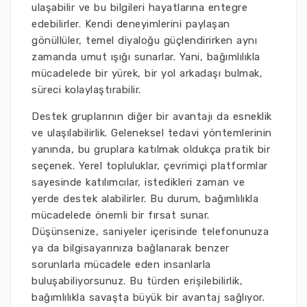
ulaşabilir ve bu bilgileri hayatlarına entegre
edebilirler. Kendi deneyimlerini paylaşan
gönüllüler, temel diyaloğu güçlendirirken aynı
zamanda umut ışığı sunarlar. Yani, bağımlılıkla
mücadelede bir yürek, bir yol arkadaşı bulmak,
süreci kolaylaştırabilir.
Destek gruplarının diğer bir avantajı da esneklik
ve ulaşılabilirlik. Geleneksel tedavi yöntemlerinin
yanında, bu gruplara katılmak oldukça pratik bir
seçenek. Yerel topluluklar, çevrimiçi platformlar
sayesinde katılımcılar, istedikleri zaman ve
yerde destek alabilirler. Bu durum, bağımlılıkla
mücadelede önemli bir fırsat sunar.
Düşünsenize, saniyeler içerisinde telefonunuza
ya da bilgisayarınıza bağlanarak benzer
sorunlarla mücadele eden insanlarla
buluşabiliyorsunuz. Bu türden erişilebilirlik,
bağımlılıkla savaşta büyük bir avantaj sağlıyor.