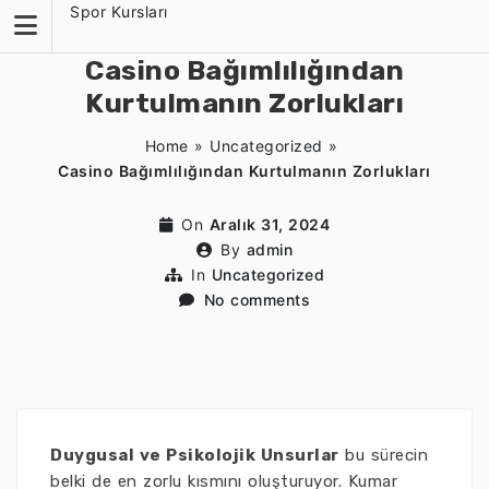
Skip
Spor Kursları
to
content
Casino Bağımlılığından
Kurtulmanın Zorlukları
Home
»
Uncategorized
»
Casino Bağımlılığından Kurtulmanın Zorlukları
On
Aralık 31, 2024
By
admin
In
Uncategorized
No comments
Duygusal ve Psikolojik Unsurlar
bu sürecin
belki de en zorlu kısmını oluşturuyor. Kumar