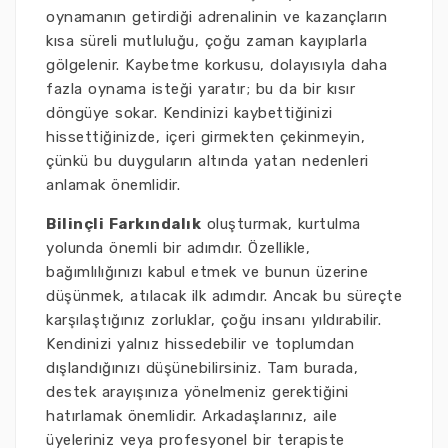
oynamanın getirdiği adrenalinin ve kazançların
kısa süreli mutluluğu, çoğu zaman kayıplarla
gölgelenir. Kaybetme korkusu, dolayısıyla daha
fazla oynama isteği yaratır; bu da bir kısır
döngüye sokar. Kendinizi kaybettiğinizi
hissettiğinizde, içeri girmekten çekinmeyin,
çünkü bu duyguların altında yatan nedenleri
anlamak önemlidir.
Bilinçli Farkındalık
oluşturmak, kurtulma
yolunda önemli bir adımdır. Özellikle,
bağımlılığınızı kabul etmek ve bunun üzerine
düşünmek, atılacak ilk adımdır. Ancak bu süreçte
karşılaştığınız zorluklar, çoğu insanı yıldırabilir.
Kendinizi yalnız hissedebilir ve toplumdan
dışlandığınızı düşünebilirsiniz. Tam burada,
destek arayışınıza yönelmeniz gerektiğini
hatırlamak önemlidir. Arkadaşlarınız, aile
üyeleriniz veya profesyonel bir terapiste