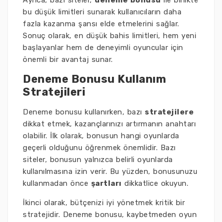
Ayrıca, bazı siteler,
deneme bonusu
ile birlikte
bu düşük limitleri sunarak kullanıcıların daha
fazla kazanma şansı elde etmelerini sağlar.
Sonuç olarak, en düşük bahis limitleri, hem yeni
başlayanlar hem de deneyimli oyuncular için
önemli bir avantaj sunar.
Deneme Bonusu Kullanım
Stratejileri
Deneme bonusu kullanırken, bazı
stratejilere
dikkat etmek, kazançlarınızı artırmanın anahtarı
olabilir. İlk olarak, bonusun hangi oyunlarda
geçerli olduğunu öğrenmek önemlidir. Bazı
siteler, bonusun yalnızca belirli oyunlarda
kullanılmasına izin verir. Bu yüzden, bonusunuzu
kullanmadan önce
şartları
dikkatlice okuyun.
İkinci olarak, bütçenizi iyi yönetmek kritik bir
stratejidir. Deneme bonusu, kaybetmeden oyun