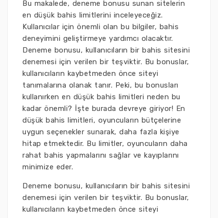
Bu makalede, deneme bonusu sunan sitelerin
en düşük bahis limitlerini inceleyeceğiz.
Kullanıcılar için önemli olan bu bilgiler, bahis
deneyimini geliştirmeye yardımcı olacaktır.
Deneme bonusu, kullanıcıların bir bahis sitesini
denemesi için verilen bir teşviktir. Bu bonuslar,
kullanıcıların kaybetmeden önce siteyi
tanımalarına olanak tanır. Peki, bu bonusları
kullanırken en düşük bahis limitleri neden bu
kadar önemli? İşte burada devreye giriyor! En
düşük bahis limitleri, oyuncuların bütçelerine
uygun seçenekler sunarak, daha fazla kişiye
hitap etmektedir. Bu limitler, oyuncuların daha
rahat bahis yapmalarını sağlar ve kayıplarını
minimize eder.
Deneme bonusu, kullanıcıların bir bahis sitesini
denemesi için verilen bir teşviktir. Bu bonuslar,
kullanıcıların kaybetmeden önce siteyi