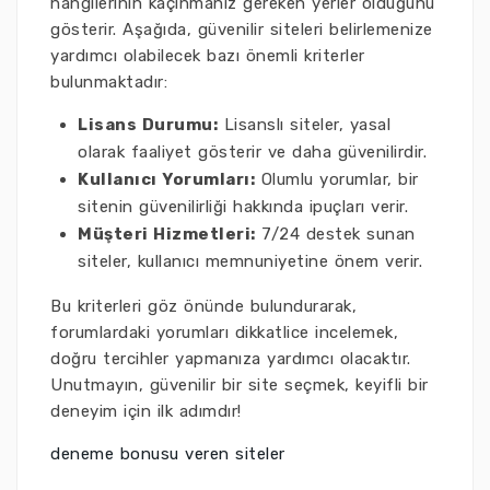
hangilerinin kaçınmanız gereken yerler olduğunu
gösterir. Aşağıda, güvenilir siteleri belirlemenize
yardımcı olabilecek bazı önemli kriterler
bulunmaktadır:
Lisans Durumu:
Lisanslı siteler, yasal
olarak faaliyet gösterir ve daha güvenilirdir.
Kullanıcı Yorumları:
Olumlu yorumlar, bir
sitenin güvenilirliği hakkında ipuçları verir.
Müşteri Hizmetleri:
7/24 destek sunan
siteler, kullanıcı memnuniyetine önem verir.
Bu kriterleri göz önünde bulundurarak,
forumlardaki yorumları dikkatlice incelemek,
doğru tercihler yapmanıza yardımcı olacaktır.
Unutmayın, güvenilir bir site seçmek, keyifli bir
deneyim için ilk adımdır!
deneme bonusu veren siteler