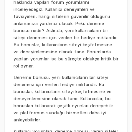
hakkında yapılan forum yorumlarını
inceleyeceğiz. Kullanıcı deneyimleri ve
tavsiyeleri, hangi sitelerin güvenilir olduğunu
anlamanıza yardımcı olacak. Peki, deneme
bonusu nedir? Aslında, yeni kullanıcıların bir
siteyi denemesi için verilen bir hediye miktarıdır.
Bu bonuslar, kullanıcıların siteyi keşfetmesine
ve deneyimlemesine olanak tanır. Forumlarda
yapılan yorumlar ise bu süreçte oldukça kritik bir
rol oynar.
Deneme bonusu, yeni kullanıcıların bir siteyi
denemesi için verilen hediye miktarıdır. Bu
bonuslar, kullanıcıların siteyi keşfetmesine ve
deneyimlemesine olanak tanır. Kullanıcılar, bu
bonusları kullanarak çeşitli oyunları deneyebilir
ve platformun sunduğu hizmetleri daha iyi
anlayabilirler.
Kullanıcı yorumları, deneme bonusu veren siteler