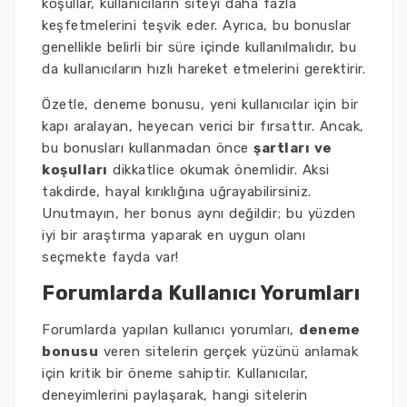
koşullar, kullanıcıların siteyi daha fazla
keşfetmelerini teşvik eder. Ayrıca, bu bonuslar
genellikle belirli bir süre içinde kullanılmalıdır, bu
da kullanıcıların hızlı hareket etmelerini gerektirir.
Özetle, deneme bonusu, yeni kullanıcılar için bir
kapı aralayan, heyecan verici bir fırsattır. Ancak,
bu bonusları kullanmadan önce
şartları ve
koşulları
dikkatlice okumak önemlidir. Aksi
takdirde, hayal kırıklığına uğrayabilirsiniz.
Unutmayın, her bonus aynı değildir; bu yüzden
iyi bir araştırma yaparak en uygun olanı
seçmekte fayda var!
Forumlarda Kullanıcı Yorumları
Forumlarda yapılan kullanıcı yorumları,
deneme
bonusu
veren sitelerin gerçek yüzünü anlamak
için kritik bir öneme sahiptir. Kullanıcılar,
deneyimlerini paylaşarak, hangi sitelerin