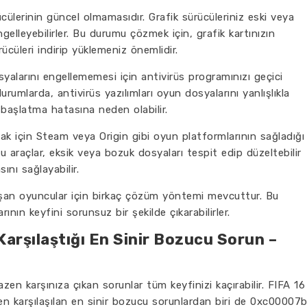
cülerinin güncel olmamasıdır. Grafik sürücüleriniz eski veya
elleyebilirler. Bu durumu çözmek için, grafik kartınızın
ücüleri indirip yüklemeniz önemlidir.
syalarını engellememesi için antivirüs programınızı geçici
durumlarda, antivirüs yazılımları oyun dosyalarını yanlışlıkla
a başlatma hatasına neden olabilir.
ak için Steam veya Origin gibi oyun platformlarının sağladığı
Bu araçlar, eksik veya bozuk dosyaları tespit edip düzeltebilir
nı sağlayabilir.
aşan oyuncular için birkaç çözüm yöntemi mevcuttur. Bu
ının keyfini sorunsuz bir şekilde çıkarabilirler.
Karşılaştığı En Sinir Bozucu Sorun –
en karşınıza çıkan sorunlar tüm keyfinizi kaçırabilir. FIFA 16
en karşılaşılan en sinir bozucu sorunlardan biri de 0xc00007