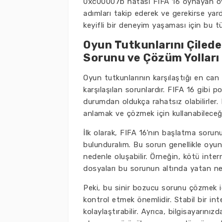
0xc00007b hatası FIFA 16 oynayan oyun
adımları takip ederek ve gerekirse y
keyifli bir deneyim yaşaması için bu tü
Oyun Tutkunlarını Çilede
Sorunu ve Çözüm Yolları
Oyun tutkunlarının karşılaştığı en can 
karşılaşılan sorunlardır. FIFA 16 gibi
durumdan oldukça rahatsız olabilirler
anlamak ve çözmek için kullanabileceği
İlk olarak, FIFA 16'nın başlatma soru
bulunduralım. Bu sorun genellikle oyun
nedenle oluşabilir. Örneğin, kötü inte
dosyaları bu sorunun altında yatan ned
Peki, bu sinir bozucu sorunu çözmek içi
kontrol etmek önemlidir. Stabil bir in
kolaylaştırabilir. Ayrıca, bilgisayarın