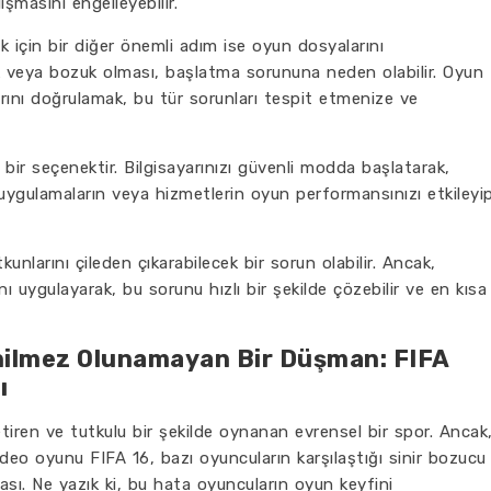
masını engelleyebilir.
için bir diğer önemli adım ise oyun dosyalarını
k veya bozuk olması, başlatma sorununa neden olabilir. Oyun
ını doğrulamak, bu tür sorunları tespit etmenize ve
ir seçenektir. Bilgisayarınızı güvenli modda başlatarak,
 uygulamaların veya hizmetlerin oyun performansınızı etkileyi
nlarını çileden çıkarabilecek bir sorun olabilir. Ancak,
nı uygulayarak, bu sorunu hızlı bir şekilde çözebilir ve en kısa
nilmez Olunamayan Bir Düşman: FIFA
ı
etiren ve tutkulu bir şekilde oynanan evrensel bir spor. Ancak
deo oyunu FIFA 16, bazı oyuncuların karşılaştığı sinir bozucu
sı. Ne yazık ki, bu hata oyuncuların oyun keyfini