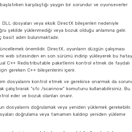
başlatırken karşılaştığı yaygın bir sorundur ve oyunseverler
DLL dosyaları veya eksik DirectX bileşenleri nedeniyle
oğru şekilde yüklenmediği veya bozuk olduğu anlamına gelir.
ç basit adım bulunmaktadır.
i güncellemek önemlidir. DirectX, oyunların düzgün çalışması
esmi web sitesinden en son sürümü indirip yükleyerek bu hatay
isual C++ Redistributable paketlerini kontrol etmek de faydalı
için gereken C++ bileşenlerini içerir.
istem dosyalarını kontrol etmek ve gerekirse onarmak da sorun
ak çalıştırarak “sfc /scannow” komutunu kullanabilirsiniz. Bu,
rol eder ve bozuk olanları onarır.
n dosyalarını doğrulamak veya yeniden yüklemek gerekebilir.
osyaları doğrulama veya tamamen kaldırıp yeniden yükleme