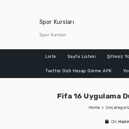
Skip
to
content
Spor Kursları
Spor Kursları
Liste
Sayfa Listesi
Şifresiz 
Twitter Gizli Hesap Görme APK
Yo
Fifa 16 Uygulama 
Home
»
Uncategori
On
Hazi