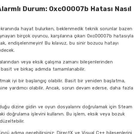
 Alarmlı Durum: 0xc00007b Hatası Nasıl
ekranında hayat bulurken, beklenmedik teknik sorunlar bazen
 oynayan birçok oyuncu, karşılarına çıkan 0xc00007b hatasıyla
ncak, endişelenmeyin! Bu kılavuz, bu sinir bozucu hatayı
edecek.
larından veya eksik çalışma zamanı bileşenlerinden
 basit ve birkaç adımda tamamlanabilir.
atmak iyi bir başlangıç olabilir. Basit bir yeniden başlatma,
ne yardımcı olabilir. Ancak, sorun devam ederse, daha fazla
olduğu dizine gidin ve oyun dosyalarını doğrulamak için Steam
ki doğrulama işlevini kullanın. Bu işlem, eksik veya bozuk
üzeltebilir.
cü adıma geçebilirsiniz: DirectX ve Visual C++ bileşenlerini