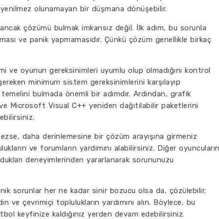
a yenilmez olunamayan bir düşmana dönüşebilir.
, ancak çözümü bulmak imkansız değil. İlk adım, bu sorunla
oruması ve panik yapmamasıdır. Çünkü çözüm genellikle birkaç
temi ve oyunun gereksinimleri uyumlu olup olmadığını kontrol
n gereken minimum sistem gereksinimlerini karşılayıp
temelini bulmada önemli bir adımdır. Ardından, grafik
ve Microsoft Visual C++ yeniden dağıtılabilir paketlerini
ilirsiniz.
zse, daha derinlemesine bir çözüm arayışına girmeniz
lukların ve forumların yardımını alabilirsiniz. Diğer oyuncuları
ldukları deneyimlerinden yararlanarak sorununuzu
ik sorunlar her ne kadar sinir bozucu olsa da, çözülebilir.
edin ve çevrimiçi toplulukların yardımını alın. Böylece, bu
bol keyfinize kaldığınız yerden devam edebilirsiniz.