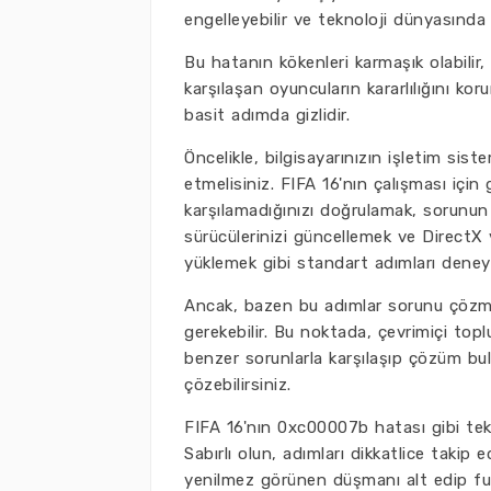
engelleyebilir ve teknoloji dünyasınd
Bu hatanın kökenleri karmaşık olabilir
karşılaşan oyuncuların kararlılığını k
basit adımda gizlidir.
Öncelikle, bilgisayarınızın işletim sis
etmelisiniz. FIFA 16'nın çalışması içi
karşılamadığınızı doğrulamak, sorunun 
sürücülerinizi güncellemek ve DirectX 
yüklemek gibi standart adımları deneyeb
Ancak, bazen bu adımlar sorunu çözme
gerekebilir. Bu noktada, çevrimiçi toplu
benzer sorunlarla karşılaşıp çözüm bu
çözebilirsiniz.
FIFA 16'nın 0xc00007b hatası gibi tekn
Sabırlı olun, adımları dikkatlice takip 
yenilmez görünen düşmanı alt edip fut