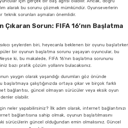
cular için gerçek bir baş ağrısı olabilir. Ancak, doğru
ardım alarak bu sorunu çözmek mümkündür. Oyunseverlerin
r teknik sorunları aşmaları önemlidir.
n Çıkaran Sorun: FIFA 16’nın Başlatma
sıkıcı şeylerden biri, heyecanla beklenen bir oyunu başlatırke
 popüler bir oyunun başlatma sorunu yaşayan oyuncular, bu
. Neyse ki, bu makalede, FIFA 16'nın başlatma sorununu
niz bazı pratik çözüm yollarını bulacaksınız.
nunun yaygın olarak yaşandığı durumları göz önünde
u başlatmaya çalıştığınızda ortaya çıkar ve birçok farklı
rnet bağlantısı, güncel olmayan sürücüler veya eksik oyun
enler olabilir.
n neler yapabilirsiniz? İlk adım olarak, internet bağlantınızı
ternet bağlantısına sahip olmak, oyunun başlatılmasını
ızdaki sürücülerin güncel olduğundan emin olmalısınız. Güncel