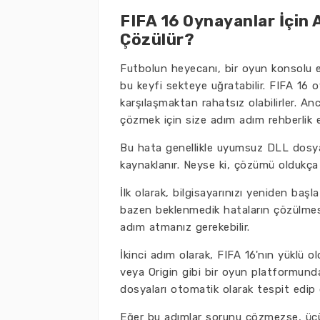
FIFA 16 Oynayanlar İçin
Çözülür?
Futbolun heyecanı, bir oyun konsolu 
bu keyfi sekteye uğratabilir. FIFA 16
karşılaşmaktan rahatsız olabilirler. A
çözmek için size adım adım rehberlik 
Bu hata genellikle uyumsuz DLL dosya
kaynaklanır. Neyse ki, çözümü oldukça
İlk olarak, bilgisayarınızı yeniden başl
bazen beklenmedik hataların çözülmesi
adım atmanız gerekebilir.
İkinci adım olarak, FIFA 16'nın yüklü 
veya Origin gibi bir oyun platformunda
dosyaları otomatik olarak tespit edip d
Eğer bu adımlar sorunu çözmezse, üçün