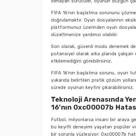
olmayan sürücüler, oyunun düzgün çalış
FIFA 16'nın başlatma sorununu çözmek 
doğrulamaktır. Oyun dosyalarının eksi
platformunuz üzerinden oyun dosyalar
düzeltmenize yardımcı olabilir.
Son olarak, güvenli modu denemek de b
potansiyel olarak arka planda çalışan
etkilemediğini görebilirsiniz.
FIFA 16'nın başlatma sorunu, oyun tutku
yukarıda belirtilen pratik çözüm yolları
sürede oyunun keyfini çıkarabilirsiniz.
Teknoloji Arenasında Ye
16’nın 0xc00007b Hatas
Futbol, milyonlarca insanı bir araya g
bu keyifli deneyimi yaşatan popüler vi
bir sorunla yüzleşiyor: 0xc00007b hata