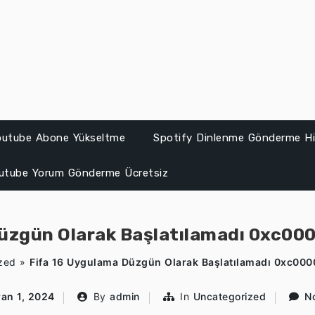
Youtube Abone Yükseltme
Spotify Dinlenme Gönderme Hil
utube Yorum Gönderme Ücretsiz
Düzgün Olarak Başlatılamadı 0xc00
zed
»
Fifa 16 Uygulama Düzgün Olarak Başlatılamadı 0xc00
ran 1, 2024
By
admin
In
Uncategorized
N