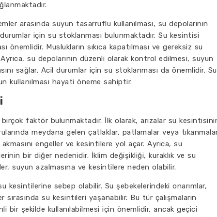
ağlanmaktadır.
emler arasında suyun tasarruflu kullanılması, su depolarının
l durumlar için su stoklanması bulunmaktadır. Su kesintisi
sı önemlidir. Muslukların sıkıca kapatılması ve gereksiz su
Ayrıca, su depolarının düzenli olarak kontrol edilmesi, suyun
sını sağlar. Acil durumlar için su stoklanması da önemlidir. Su
n kullanılması hayati öneme sahiptir.
i
birçok faktör bulunmaktadır. İlk olarak, arızalar su kesintisini
orularında meydana gelen çatlaklar, patlamalar veya tıkanmala
 akmasını engeller ve kesintilere yol açar. Ayrıca, su
erinin bir diğer nedenidir. İklim değişikliği, kuraklık ve su
rler, suyun azalmasına ve kesintilere neden olabilir.
u kesintilerine sebep olabilir. Su şebekelerindeki onarımlar,
 sırasında su kesintileri yaşanabilir. Bu tür çalışmaların
i bir şekilde kullanılabilmesi için önemlidir, ancak geçici