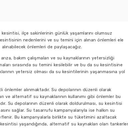
esintisi, ilçe sakinlerinin günlük yaşamlarını olumsuz
esintisinin nedenlerini ve su temini için alınan önlemleri ele
e alınabilecek önlemleri de paylaşacağız.
arıza, bakım çalışmaları ve su kaynaklarının yetersizliği
aları sırasında su temini kesilebilir ve bu da su kesintisine
aklarının yetersiz olması da su kesintilerinin yaşanmasına yol
tli önlemler alınmaktadır. Su depolarının düzenli olarak
ı ve alternatif su kaynaklarının kullanımı gibi önlemler bu
r. Su depolarının düzenli olarak doldurulması, su kesintisi
sını sağlar. Su tasarrufu kampanyalarıyla ise halkın su
lenir. Bu kampanyalarla birlikte su tüketimini azaltacak
kesintisi yaşandığında, alternatif su kaynakları olan tankerle