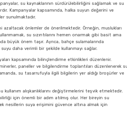
anyalar, su kaynaklarının sürdürülebilirliğini sağlamak ve su
ardır. Kampanyalar kapsamında, halka suyun değerini ve
ler sunulmaktadır.
ni azaltacak önlemler de önerilmektedir. Örneğin, muslukları
ullanmamak, su sızıntılarını hemen onarmak gibi basit ama
ada büyük önem taşır. Ayrıca, bahçe sulamalarında
suyu daha verimli bir şekilde kullanmayı sağlar.
ları kapsamında bilinçlendirme etkinlikleri düzenlenir.
inerler, paneller ve bilgilendirme toplantıları düzenlenerek s
anda, su tasarrufuyla ilgili bilgilerin yer aldığı broşürler ve
 kullanım alışkanlıklarını değiştirmelerini teşvik etmektedir.
irliği için önemli bir adım atılmış olur. Her bireyin su
k nesillerin suya erişimini güvence altına almak için