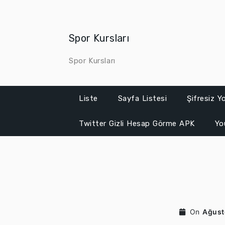
Skip
to
content
Spor Kursları
Spor Kursları
Liste
Sayfa Listesi
Şifresiz 
Twitter Gizli Hesap Görme APK
Yo
On
Ağust