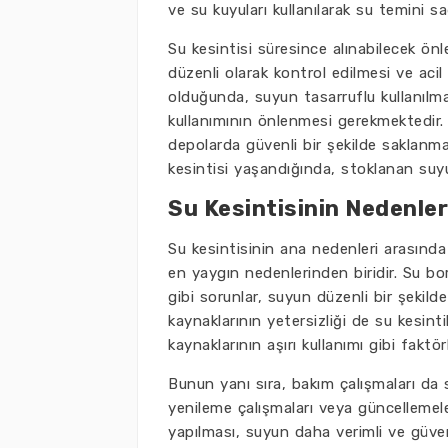
ve su kuyuları kullanılarak su temini s
Su kesintisi süresince alınabilecek önl
düzenli olarak kontrol edilmesi ve aci
olduğunda, suyun tasarruflu kullanılma
kullanımının önlenmesi gerekmektedir. 
depolarda güvenli bir şekilde saklanma
kesintisi yaşandığında, stoklanan suyu
Su Kesintisinin Nedenler
Su kesintisinin ana nedenleri arasında 
en yaygın nedenlerinden biridir. Su b
gibi sorunlar, suyun düzenli bir şekilde
kaynaklarının yetersizliği de su kesintil
kaynaklarının aşırı kullanımı gibi faktö
Bunun yanı sıra, bakım çalışmaları da s
yenileme çalışmaları veya güncellemeler
yapılması, suyun daha verimli ve güvenl