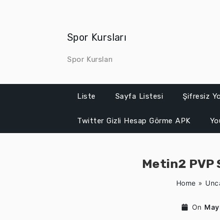
Skip
to
content
Spor Kursları
Spor Kursları
Liste
Sayfa Listesi
Şifresiz 
Twitter Gizli Hesap Görme APK
Yo
Metin2 PVP 
Home
»
Unc
On
May