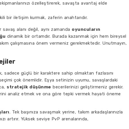
 ekipmanlarınızı özelleştirerek, savaşta avantaj elde
ili bir iletişim kurmak, zaferin anahtarıdır.
ir savaş alanı değil, aynı zamanda
oyuncuların
uğu
dinamik bir ortamdır. Burada kazanmak için hem bireysel
 takım çalışmasına önem vermeniz gerekmektedir. Unutmayın,
jiler
k, sadece güçlü bir karaktere sahip olmaktan fazlasını
eçimi çok önemlidir. Eşya setinizin uyumu, savaşlardaki
ıca,
stratejik düşünme
becerilerinizi geliştirmeniz gerekir.
erini analiz etmek ve ona göre tepki vermek hayati öneme
ları
. Tek başınıza savaşmak yerine, takım arkadaşlarınızla
zı artırır. Yüksek seviye PvP arenalarında,