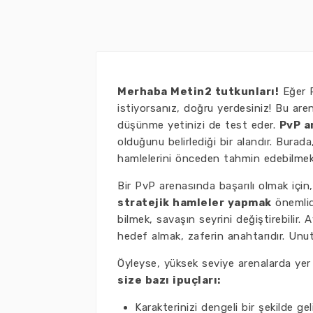
Merhaba Metin2 tutkunları!
Eğer P
istiyorsanız, doğru yerdesiniz! Bu aren
düşünme yetinizi de test eder.
PvP a
olduğunu belirlediği bir alandır. Bura
hamlelerini önceden tahmin edebilmek 
Bir PvP arenasında başarılı olmak için
stratejik hamleler yapmak
önemlidi
bilmek, savaşın seyrini değiştirebilir. 
hedef almak, zaferin anahtarıdır. Unu
Öyleyse, yüksek seviye arenalarda yer
size bazı ipuçları:
Karakterinizi dengeli bir şekilde geli