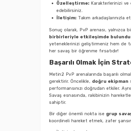
Özelleştirme:
Karakterlerinizi ve
edebilirsiniz.
İletişim:
Takım arkadaşlarınızla etk
Sonuç olarak, PvP arenası, yalnızca b
birbirleriyle etkileşimde bulund
yeteneklerinizi geliştirmeniz hem de
her savaş bir öğrenme fırsatıdır!
Başarılı Olmak İçin Strate
Metin2 PvP arenalarında başarılı olma
gerektirir. Öncelikle,
doğru ekipman
s
performansınızı doğrudan etkiler. Ayr
Savaş esnasında, rakibinizin hareketl
sahiptir.
Bir diğer önemli nokta ise
grup savaş
koordineli hareket etmek, zafer şansını