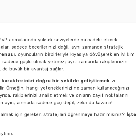
vP arenalarında yüksek seviyelerde mücadele etmek
alar, sadece becerilerinizi değil, aynı zamanda stratejik
renası
, oyuncuların birbirleriyle kıyasıya dövüşerek en iyi kim
da, sadece güçlü olmak yetmez; aynı zamanda rakiplerinizin
de büyük bir avantaj sağlar.
,
karakterinizi doğru bir şekilde geliştirmek
ve
r. Örneğin, hangi yeteneklerinizi ne zaman kullanacağınızı
Ayrıca, rakiplerinizi analiz etmek ve onların zayıf noktalarını
tmayın, arenada sadece güç değil, zeka da kazanır!
 almak için gereken stratejileri öğrenmeye hazır mısınız?
İşt
ştirin.