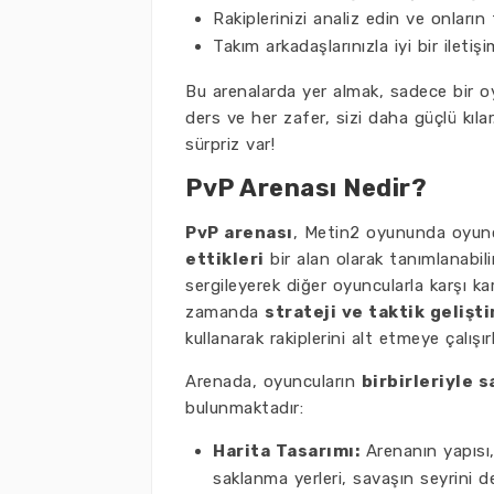
Rakiplerinizi analiz edin ve onların 
Takım arkadaşlarınızla iyi bir iletiş
Bu arenalarda yer almak, sadece bir o
ders ve her zafer, sizi daha güçlü kıl
sürpriz var!
PvP Arenası Nedir?
PvP arenası
, Metin2 oyununda oyuncu
ettikleri
bir alan olarak tanımlanabil
sergileyerek diğer oyuncularla karşı ka
zamanda
strateji ve taktik gelişt
kullanarak rakiplerini alt etmeye çalışırl
Arenada, oyuncuların
birbirleriyle 
bulunmaktadır:
Harita Tasarımı:
Arenanın yapısı, 
saklanma yerleri, savaşın seyrini değ