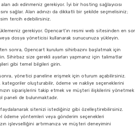
 alan adı edinmeniz gerekiyor. İyi bir hosting sağlayıcısı
ını sağlar. Alan adınızı da dikkatli bir şekilde seçmelisiniz;
sim tercih edebilirsiniz.
üklemeniz gerekiyor. Opencart'ın resmi web sitesinden en so
 veya dosya yöneticisi kullanarak sunucunuza yükleyin.
ten sonra, Opencart kurulum sihirbazını başlatmak için
in. Sihirbaz size gerekli ayarları yapmanız için talimatlar
leri gibi temel bilgileri girin.
ra, yönetici paneline erişmek için oturum açabilirsiniz.
, kategoriler oluşturabilir, ödeme ve nakliye seçeneklerini
arınızın siparişlerini takip etmek ve müşteri ilişkilerini yönetmek
ol paneli de bulunmaktadır.
ydalanarak sitenizi istediğiniz gibi özelleştirebilirsiniz.
özel ödeme yöntemleri veya gönderim seçenekleri
ızın işlevselliğini artırmanıza ve müşteri deneyimini