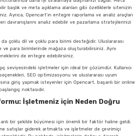
otorlarında daha iyi sıralamaya ulaşmanızı sağlar. Meta
bilir başlık ve meta açıklama alanları gibi özelliklerle sitenizin
iniz. Ayrıca, Opencart'ın entegre raporlama ve analiz araçları
eri davranışlarını analiz edebilir ve pazarlama stratejilerinizi
a çoklu dil ve çoklu para birimi desteğidir. Uluslararası
de ve para birimlerinde mağaza oluşturabilirsiniz. Aynı
eklerini de entegre edebilirsiniz.
ç seviyesindeki işletmeler için ideal bir çözümdür. Kullanıcı
seçenekleri, SEO optimizasyonu ve uluslararası uyum
asına giriş yapmak isteyenler için Opencart, başarılı bir online
aşlangıç noktasıdır.
formu: İşletmeniz için Neden Doğru
ılı bir şekilde büyümesi için önemli bir faktör haline geldi.
nline satışlar giderek artmakta ve işletmeler de çevrimiçi