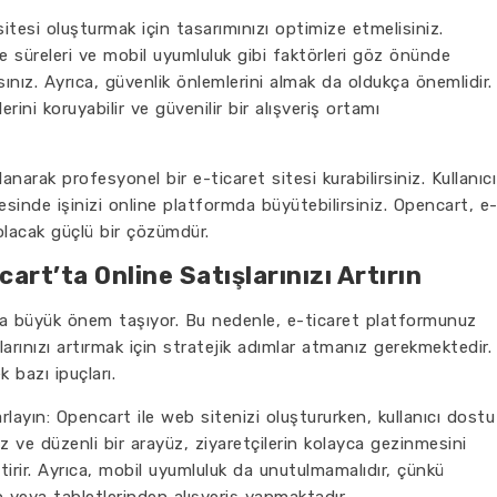
itesi oluşturmak için tasarımınızı optimize etmelisiniz.
me süreleri ve mobil uyumluluk gibi faktörleri göz önünde
ınız. Ayrıca, güvenlik önlemlerini almak da oldukça önemlidir.
erini koruyabilir ve güvenilir bir alışveriş ortamı
narak profesyonel bir e-ticaret sitesi kurabilirsiniz. Kullanıcı
esinde işinizi online platformda büyütebilirsiniz. Opencart, e
olacak güçlü bir çözümdür.
art’ta Online Satışlarınızı Artırın
da büyük önem taşıyor. Bu nedenle, e-ticaret platformunuz
larınızı artırmak için stratejik adımlar atmanız gerekmektedir.
 bazı ipuçları.
rlayın: Opencart ile web sitenizi oluştururken, kullanıcı dostu
 ve düzenli bir arayüz, ziyaretçilerin kolayca gezinmesini
ştirir. Ayrıca, mobil uyumluluk da unutulmamalıdır, çünkü