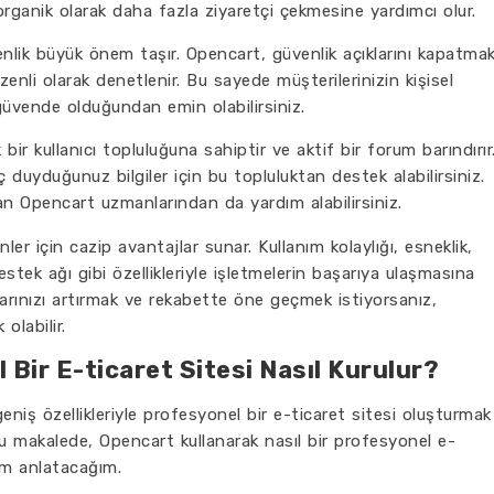
organik olarak daha fazla ziyaretçi çekmesine yardımcı olur.
enlik büyük önem taşır. Opencart, güvenlik açıklarını kapatma
üzenli olarak denetlenir. Bu sayede müşterilerinizin kişisel
güvende olduğundan emin olabilirsiniz.
ir kullanıcı topluluğuna sahiptir ve aktif bir forum barındırır
ç duyduğunuz bilgiler için bu topluluktan destek alabilirsiniz.
n Opencart uzmanlarından da yardım alabilirsiniz.
r için cazip avantajlar sunar. Kullanım kolaylığı, esneklik,
tek ağı gibi özellikleriyle işletmelerin başarıya ulaşmasına
şlarınızı artırmak ve rekabette öne geçmek istiyorsanız,
olabilir.
 Bir E-ticaret Sitesi Nasıl Kurulur?
eniş özellikleriyle profesyonel bir e-ticaret sitesi oluşturmak
 Bu makalede, Opencart kullanarak nasıl bir profesyonel e-
dım anlatacağım.