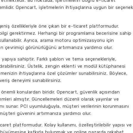
 etmektedir. Bu noktada, işletmelerin doğru e-ticaret
lidir. Opencart, işletmelerin ihtiyaçlarına uygun bir seçenek
niş özellikleriyle öne çıkan bir e-ticaret platformudur.
 bilgi gerektirmez. Herhangi bir programlama becerisine sahip
 kullanabilir. Ayrıca, arama motoru optimizasyonu için
in çevrimiçi görünürlüğünü artırmanıza yardımcı olur.
r yapıya sahiptir. Farklı şablon ve tema seçenekleriyle,
rabilirsiniz. Üstelik, zengin eklenti ve modül kütüphanesi
letmenizin ihtiyaçlarına özel çözümler sunabilirsiniz. Böylece,
şveriş deneyimi sunabilirsiniz.
 önemli konulardan biridir. Opencart, güvenlik açısından
emleri almıştır. Güncellemeleri düzenli olarak yayınlar ve
tamı sunar. PCI uyumluluğuyla, müşteri verilerinin korunmasını
 müşteri güvenini artırmanıza yardımcı olur.
aret platformudur. Kolay kullanımı, özelleştirilebilir yapısı ve
in büyümesine katkıda bulunmak ve online pazarda rekabet