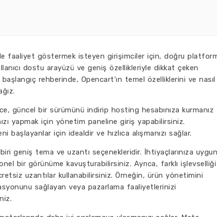
de faaliyet göstermek isteyen girişimciler için, doğru platfor
lanıcı dostu arayüzü ve geniş özellikleriyle dikkat çeken
başlangıç rehberinde, Opencart'ın temel özelliklerini ve nasıl
ağız.
e, güncel bir sürümünü indirip hosting hesabınıza kurmanız
ızı yapmak için yönetim paneline giriş yapabilirsiniz.
i başlayanlar için idealdir ve hızlıca alışmanızı sağlar.
iri geniş tema ve uzantı seçenekleridir. İhtiyaçlarınıza uygu
l bir görünüme kavuşturabilirsiniz. Ayrıca, farklı işlevselliği
retsiz uzantılar kullanabilirsiniz. Örneğin, ürün yönetimini
asyonunu sağlayan veya pazarlama faaliyetlerinizi
niz.