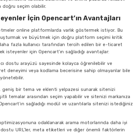
 doğru seçim olabilir.
yenler İçin Opencart’ın Avantajları
etmeler online platformlarda varlık göstermek istiyor. Bu
 oluşturmak ve büyütmek için doğru platform seçimi kritik
ha fazla kullanıcı tarafından tercih edilen bir e-ticaret
k isteyenler için Opencart'ın sağladığı avantajlar:
nıcı dostu arayüzü sayesinde kolayca öğrenilebilir ve
icaret deneyimi veya kodlama becerisine sahip olmayanlar bile
yönetebilir.
 geniş bir tema ve eklenti yelpazesi sunarak sitenizi
eşitli temalar arasından seçim yapabilir ve sitenizi markanıza
 Opencart'ın sağladığı modül ve uzantılarla sitenizi istediğiniz
optimizasyonuna odaklanarak arama motorlarında daha iyi
dostu URL'ler, meta etiketleri ve diğer önemli faktörlerin