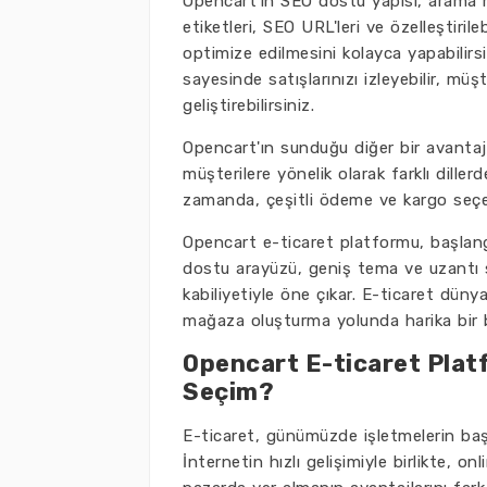
Opencart'ın SEO dostu yapısı, arama m
etiketleri, SEO URL'leri ve özelleştirile
optimize edilmesini kolayca yapabilirs
sayesinde satışlarınızı izleyebilir, müşt
geliştirebilirsiniz.
Opencart'ın sunduğu diğer bir avantaj d
müşterilere yönelik olarak farklı diller
zamanda, çeşitli ödeme ve kargo seçen
Opencart e-ticaret platformu, başlangı
dostu arayüzü, geniş tema ve uzantı 
kabiliyetiyle öne çıkar. E-ticaret düny
mağaza oluşturma yolunda harika bir b
Opencart E-ticaret Plat
Seçim?
E-ticaret, günümüzde işletmelerin başar
İnternetin hızlı gelişimiyle birlikte, o