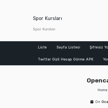
Skip
to
content
Spor Kursları
Spor Kursları
Liste
Sayfa Listesi
Şifresiz 
Twitter Gizli Hesap Görme APK
Yo
Openca
Home
On
Oca