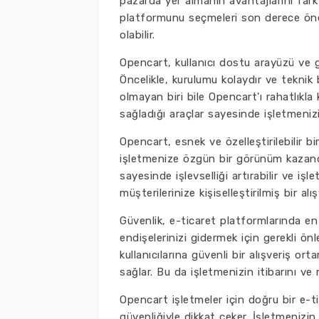
pazarda yer almanın avantajlarını fark
platformunu seçmeleri son derece önem
olabilir.
Opencart, kullanıcı dostu arayüzü ve ge
Öncelikle, kurulumu kolaydır ve teknik
olmayan biri bile Opencart'ı rahatlıkla
sağladığı araçlar sayesinde işletmeniz
Opencart, esnek ve özelleştirilebilir bi
işletmenize özgün bir görünüm kazandı
sayesinde işlevselliği artırabilir ve iş
müşterilerinize kişiselleştirilmiş bir alı
Güvenlik, e-ticaret platformlarında en
endişelerinizi gidermek için gerekli önl
kullanıcılarına güvenli bir alışveriş or
sağlar. Bu da işletmenizin itibarını ve
Opencart işletmeler için doğru bir e-tic
güvenliğiyle dikkat çeker. İşletmeniz