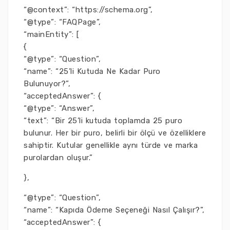
“@context”: “https://schema.org”,
“@type”: “FAQPage”,
“mainEntity”: [
{
“@type”: “Question”,
“name”: “25’li Kutuda Ne Kadar Puro
Bulunuyor?”,
“acceptedAnswer”: {
“@type”: “Answer”,
“text”: “Bir 25’li kutuda toplamda 25 puro
bulunur. Her bir puro, belirli bir ölçü ve özelliklere
sahiptir. Kutular genellikle aynı türde ve marka
purolardan oluşur.”
},
“@type”: “Question”,
“name”: “Kapıda Ödeme Seçeneği Nasıl Çalışır?”,
“acceptedAnswer”: {