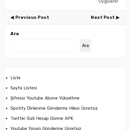
Uygulanır
Previous Post
Next Post
Ara
Ara
Liste
Sayfa Listesi
Şifresiz Youtube Abone Yükseltme
Spotify Dinlenme Gönderme Hilesi Ücretsiz
Twitter Gizli Hesap Görme APK
Youtube Yorum Gönderme Ücretsiz