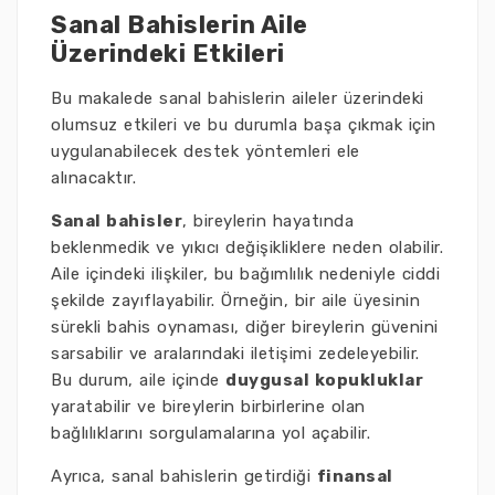
Sanal Bahislerin Aile
Üzerindeki Etkileri
Bu makalede sanal bahislerin aileler üzerindeki
olumsuz etkileri ve bu durumla başa çıkmak için
uygulanabilecek destek yöntemleri ele
alınacaktır.
Sanal bahisler
, bireylerin hayatında
beklenmedik ve yıkıcı değişikliklere neden olabilir.
Aile içindeki ilişkiler, bu bağımlılık nedeniyle ciddi
şekilde zayıflayabilir. Örneğin, bir aile üyesinin
sürekli bahis oynaması, diğer bireylerin güvenini
sarsabilir ve aralarındaki iletişimi zedeleyebilir.
Bu durum, aile içinde
duygusal kopukluklar
yaratabilir ve bireylerin birbirlerine olan
bağlılıklarını sorgulamalarına yol açabilir.
Ayrıca, sanal bahislerin getirdiği
finansal