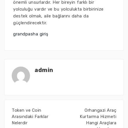
önemli unsurlardır. Her bireyin farklı bir
yolculuğu vardır ve bu yolculukta birbirinize
destek olmak, aile bağlarını daha da
güçlendirecektir.
grandpasha giriş
admin
Token ve Coin
Orhangazi Araç
Arasındaki Farklar
Kurtarma Hizmeti
Nelerdir
Hangi Araçlara