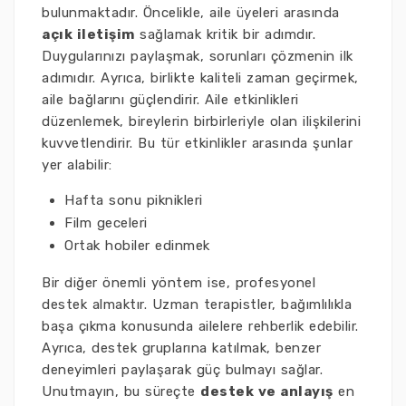
bulunmaktadır. Öncelikle, aile üyeleri arasında
açık iletişim
sağlamak kritik bir adımdır.
Duygularınızı paylaşmak, sorunları çözmenin ilk
adımıdır. Ayrıca, birlikte kaliteli zaman geçirmek,
aile bağlarını güçlendirir. Aile etkinlikleri
düzenlemek, bireylerin birbirleriyle olan ilişkilerini
kuvvetlendirir. Bu tür etkinlikler arasında şunlar
yer alabilir:
Hafta sonu piknikleri
Film geceleri
Ortak hobiler edinmek
Bir diğer önemli yöntem ise, profesyonel
destek almaktır. Uzman terapistler, bağımlılıkla
başa çıkma konusunda ailelere rehberlik edebilir.
Ayrıca, destek gruplarına katılmak, benzer
deneyimleri paylaşarak güç bulmayı sağlar.
Unutmayın, bu süreçte
destek ve anlayış
en