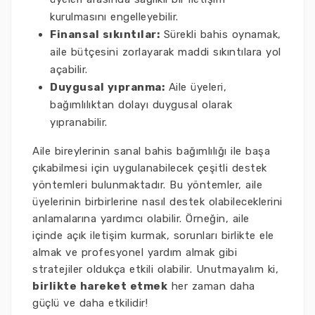
kurulmasını engelleyebilir.
Finansal sıkıntılar:
Sürekli bahis oynamak,
aile bütçesini zorlayarak maddi sıkıntılara yol
açabilir.
Duygusal yıpranma:
Aile üyeleri,
bağımlılıktan dolayı duygusal olarak
yıpranabilir.
Aile bireylerinin sanal bahis bağımlılığı ile başa
çıkabilmesi için uygulanabilecek çeşitli destek
yöntemleri bulunmaktadır. Bu yöntemler, aile
üyelerinin birbirlerine nasıl destek olabileceklerini
anlamalarına yardımcı olabilir. Örneğin, aile
içinde açık iletişim kurmak, sorunları birlikte ele
almak ve profesyonel yardım almak gibi
stratejiler oldukça etkili olabilir. Unutmayalım ki,
birlikte hareket etmek
her zaman daha
güçlü ve daha etkilidir!