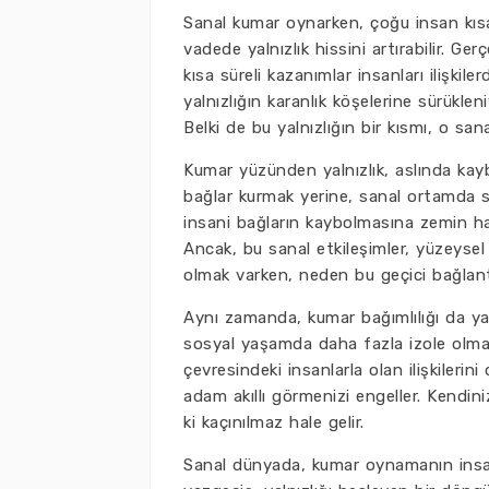
Sanal kumar oynarken, çoğu insan kısa
vadede yalnızlık hissini artırabilir. Ge
kısa süreli kazanımlar insanları ilişki
yalnızlığın karanlık köşelerine sürük
Belki de bu yalnızlığın bir kısmı, o 
Kumar yüzünden yalnızlık, aslında kaybo
bağlar kurmak yerine, sanal ortamda s
insani bağların kaybolmasına zemin hazı
Ancak, bu sanal etkileşimler, yüzeyse
olmak varken, neden bu geçici bağlantı
Aynı zamanda, kumar bağımlılığı da yalnı
sosyal yaşamda daha fazla izole olmaya
çevresindeki insanlarla olan ilişkilerin
adam akıllı görmenizi engeller. Kendini
ki kaçınılmaz hale gelir.
Sanal dünyada, kumar oynamanın insan 