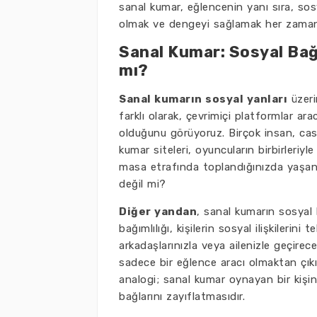
sanal kumar, eğlencenin yanı sıra, sosy
olmak ve dengeyi sağlamak her zaman
Sanal Kumar: Sosyal Bağ
mı?
Sanal kumarın sosyal yanları
üzeri
farklı olarak, çevrimiçi platformlar ar
olduğunu görüyoruz. Birçok insan, casi
kumar siteleri, oyuncuların birbirleriyl
masa etrafında toplandığınızda yaşan
değil mi?
Diğer yandan
, sanal kumarın sosyal
bağımlılığı, kişilerin sosyal ilişkilerin
arkadaşlarınızla veya ailenizle geçire
sadece bir eğlence aracı olmaktan çıkıp,
analogi; sanal kumar oynayan bir kişinin
bağlarını zayıflatmasıdır.