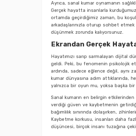
Ayrıca, sanal kumar oynamanın sağlıklı 
Gerçek hayatta insanlarla kurduğumuz b
ortamda geçirdiğimiz zaman, bu koşulla
arkadaşlarınızla oturup sohbet etmek y
düşünmek zorunda kalıyorsunuz.
Ekrandan Gerçek Hayata:
Hayatımızı sarıp sarmalayan dijital d
geldi. Peki, bu fenomenin psikolojik e
ardında, sadece eğlence değil, aynı za
kumar dünyasına adım attıklarında, he
yalnızca bir oyun mu, yoksa başka bir
Sanal kumarın en belirgin etkilerinde
verdiği güven ve kaybetmenin getirdiği 
bağımlılık sınırında dolaşırken, zihinl
Kaybetme korkusu, insanları daha fazl
düşüncesi, birçok insanı tuzağına çeki