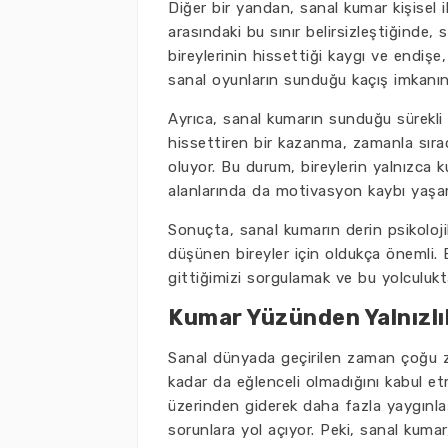
Diğer bir yandan, sanal kumar kişisel il
arasındaki bu sınır belirsizleştiğinde, 
bireylerinin hissettiği kaygı ve endiş
sanal oyunların sunduğu kaçış imkanını
Ayrıca, sanal kumarın sunduğu sürekli u
hissettiren bir kazanma, zamanla sır
oluyor. Bu durum, bireylerin yalnızc
alanlarında da motivasyon kaybı yaşam
Sonuçta, sanal kumarın derin psikoloj
düşünen bireyler için oldukça önemli
gittiğimizi sorgulamak ve bu yolculukt
Kumar Yüzünden Yalnızlık
Sanal dünyada geçirilen zaman çoğu za
kadar da eğlenceli olmadığını kabul etm
üzerinden giderek daha fazla yaygınla
sorunlara yol açıyor. Peki, sanal kumar,