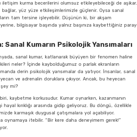
iletişim kurma becerilerini olumsuz etkileyebileceği de aşikar.
ağlar, yüz yüze etkileşimlerimizle güçlenir. Oysa sanal
rın tam tersine işleyebilir. Düşünün ki, bir akşam
erine, bilgisayar başında yalnız başınıza kaybettiğiniz paray
 Sanal Kumarın Psikolojik Yansımaları
ünyada, sanal kumar, katlanarak büyüyen bir fenomen haline
tkileri neler? İçinde kaybolduğumuz o parlak ekranların
manda derin psikolojik yansımalar da yatıyor. İnsanlar, sanal
yecan ve adrenalin doruklara çıkıyor. Ancak, bu heyecan
 şey mi?
n biri, kaybetme korkusudur. Kumar oynarken, kazanmanın
hayal kırıklığı arasında gidip geliyoruz. Bu döngü, özellikle
erimizde karmaşık duygusal çatışmalara yol açabiliyor.
a oynamaya itebilir. “Bir kere daha deneyimem gerek!”
yor.