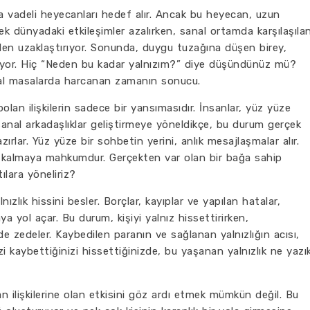
 vadeli heyecanları hedef alır. Ancak bu heyecan, uzun
rçek dünyadaki etkileşimler azalırken, sanal ortamda karşılaşıla
lerden uzaklaştırıyor. Sonunda, duygu tuzağına düşen birey,
leniyor. Hiç “Neden bu kadar yalnızım?” diye düşündünüz mü?
sanal masalarda harcanan zamanın sonucu.
lan ilişkilerin sadece bir yansımasıdır. İnsanlar, yüz yüze
anal arkadaşlıklar geliştirmeye yöneldikçe, bu durum gerçek
rlar. Yüz yüze bir sohbetin yerini, anlık mesajlaşmalar alır.
l kalmaya mahkumdur. Gerçekten var olan bir bağa sahip
lara yöneliriz?
zlık hissini besler. Borçlar, kayıplar ve yapılan hatalar,
 yol açar. Bu durum, kişiyi yalnız hissettirirken,
i de zedeler. Kaybedilen paranın ve sağlanan yalnızlığın acısı,
zi kaybettiğinizi hissettiğinizde, bu yaşanan yalnızlık ne yazı
ilişkilerine olan etkisini göz ardı etmek mümkün değil. Bu