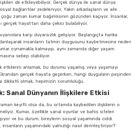
işkileri de etkileyebiliyor. Gerçek dünya ile sanal dünya
sosyal bağlantılar zedeleniyor. Yakın arkadaşların ve aile
e, çoğu zaman kumar bağımlısının gözünden kaçıyor. İnsanlar,
 gerçek hayattan daha çekici bulabiliyor.
yarıcılara karşı duyarsızlık gelişiyor. Başlangıçta harika
adanlaşarak insanların tatmin duygusunu kaybetmesine nede
a kumar oynamakla kalmayıp, aynı zamanda diğer yaşam
asına sebep olabiliyor.
ik etkilerini anlamak, bu durumu yaşamış veya yaşamayı
. Ekrandan gerçek hayata geçerken, hangi duyguların peşinden
a dikkatli olmak, hepimizin sorumluluğu.
: Sanal Dünyanın İlişkilere Etkisi
man keyifli olsa da, bu ortamda kaybedilen ilişkilerin o
eliyiz. Kumar, özellikle sanal oyunlar ve bahis siteleri
şıyor ve bu durum, bireylerin sosyal yaşamında ciddi
 insanların yaşamındaki yalnızlığı nasıl derinleştiriyor?