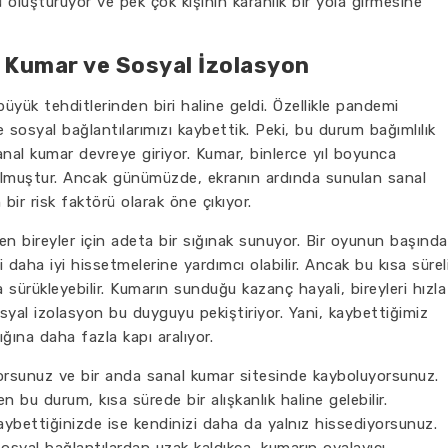
 oluşturuyor ve pek çok kişinin karanlık bir yola girmesine
l Kumar ve Sosyal İzolasyon
yük tehditlerinden biri haline geldi. Özellikle pandemi
sosyal bağlantılarımızı kaybettik. Peki, bu durum bağımlılık
sanal kumar devreye giriyor. Kumar, binlerce yıl boyunca
k olmuştur. Ancak günümüzde, ekranın ardında sunulan sanal
 bir risk faktörü olarak öne çıkıyor.
eken bireyler için adeta bir sığınak sunuyor. Bir oyunun başında
i daha iyi hissetmelerine yardımcı olabilir. Ancak bu kısa sürel
a sürükleyebilir. Kumarın sunduğu kazanç hayali, bireyleri hızla
osyal izolasyon bu duyguyu pekiştiriyor. Yani, kaybettiğimiz
ığına daha fazla kapı aralıyor.
orsunuz ve bir anda sanal kumar sitesinde kayboluyorsunuz.
 bu durum, kısa sürede bir alışkanlık haline gelebilir.
aybettiğinizde ise kendinizi daha da yalnız hissediyorsunuz.