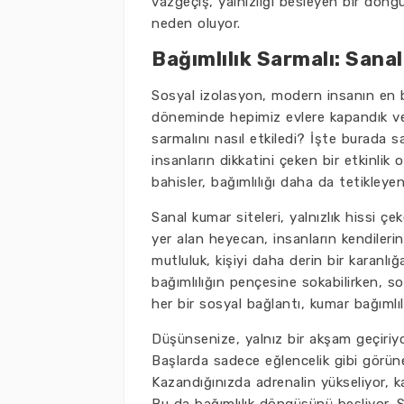
vazgeçiş, yalnızlığı besleyen bir döngü
neden oluyor.
Bağımlılık Sarmalı: Sana
Sosyal izolasyon, modern insanın en bü
döneminde hepimiz evlere kapandık ve 
sarmalını nasıl etkiledi? İşte burada 
insanların dikkatini çeken bir etkinli
bahisler, bağımlılığı daha da tetikleyen
Sanal kumar siteleri, yalnızlık hissi ç
yer alan heyecan, insanların kendilerin
mutluluk, kişiyi daha derin bir karanlığ
bağımlılığın pençesine sokabilirken, s
her bir sosyal bağlantı, kumar bağımlıl
Düşünsenize, yalnız bir akşam geçiriy
Başlarda sadece eğlencelik gibi görünen
Kazandığınızda adrenalin yükseliyor, k