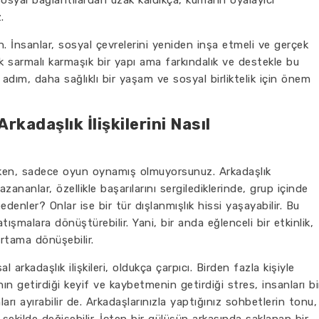
osyal bağlantılardan uzak kaldıkça, kumarın oyalayıcı
.
İnsanlar, sosyal çevrelerini yeniden inşa etmeli ve gerçek
ık sarmalı karmaşık bir yapı ama farkındalık ve destekle bu
r adım, daha sağlıklı bir yaşam ve sosyal birliktelik için önem
kadaşlık İlişkilerini Nasıl
en, sadece oyun oynamış olmuyorsunuz. Arkadaşlık
zananlar, özellikle başarılarını sergilediklerinde, grup içinde
enler? Onlar ise bir tür dışlanmışlık hissi yaşayabilir. Bu
atışmalara dönüştürebilir. Yani, bir anda eğlenceli bir etkinlik,
rtama dönüşebilir.
kadaşlık ilişkileri, oldukça çarpıcı. Birden fazla kişiyle
n getirdiği keyif ve kaybetmenin getirdiği stres, insanları bi
rı ayırabilir de. Arkadaşlarınızla yaptığınız sohbetlerin tonu,