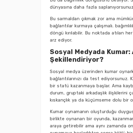
Bu da bağımlılık döngüsünü besliyor. S
dünyasına daha fazla saplanıyorsunuz
Bu sarmaldan çıkmak zor ama mümkün. 
bağlantılar kurmaya çalışmalı. bağımlıl
döngü kırılabilir. Bu noktada atılan he
arz ediyor.
Sosyal Medyada Kumar: Ar
Şekillendiriyor?
Sosyal medya üzerinden kumar oynark
bağlantılarınızı da test ediyorsunuz. Ka
bir statü kazanmaya başlar. Ama kaybed
durum, gruptaki arkadaşlık ilişkilerini ç
kıskançlık ya da küçümseme dolu bir o
Kumar oynamanın oluşturduğu duygusal ar
birlikte oynanan bir oyunda, kazanmanı
araya getirebilir ama aynı zamanda onla