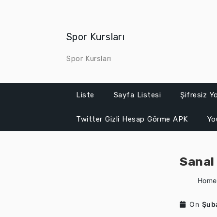
Skip
to
content
Spor Kursları
Spor Kursları
Liste
Sayfa Listesi
Şifresiz 
Twitter Gizli Hesap Görme APK
Yo
Sanal
Home
On
Şub