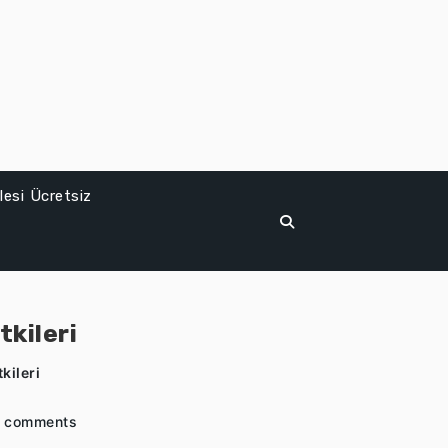
esi Ücretsiz
kileri
kileri
 comments