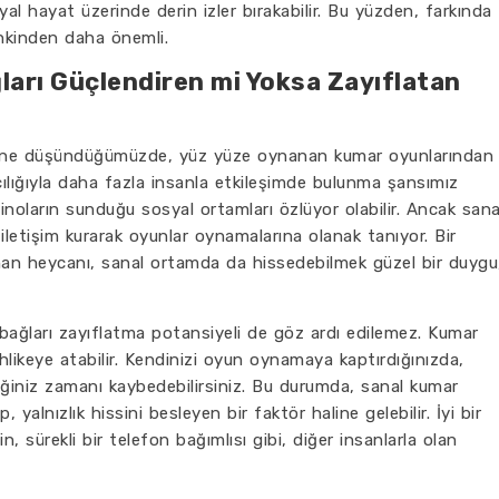
al hayat üzerinde derin izler bırakabilir. Bu yüzden, farkında
kinden daha önemli.
ları Güçlendiren mi Yoksa Zayıflatan
ne düşündüğümüzde, yüz yüze oynanan kumar oyunlarından
acılığıyla daha fazla insanla etkileşimde bulunma şansımız
noların sunduğu sosyal ortamları özlüyor olabilir. Ancak sana
e iletişim kurarak oyunlar oynamalarına olanak tanıyor. Bir
an heycanı, sanal ortamda da hissedebilmek güzel bir duygu
 bağları zayıflatma potansiyeli de göz ardı edilemez. Kumar
i tehlikeye atabilir. Kendinizi oyun oynamaya kaptırdığınızda,
ceğiniz zamanı kaybedebilirsiniz. Bu durumda, sanal kumar
 yalnızlık hissini besleyen bir faktör haline gelebilir. İyi bir
, sürekli bir telefon bağımlısı gibi, diğer insanlarla olan