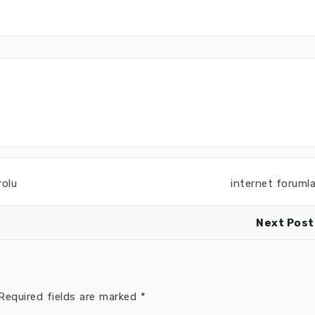
rolu
internet forumla
Next Post
equired fields are marked
*