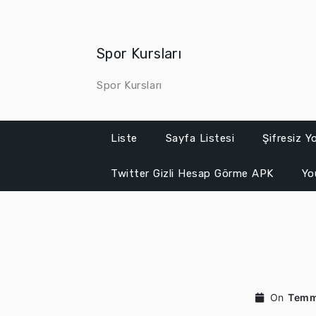
Skip
to
content
Spor Kursları
Spor Kursları
Liste
Sayfa Listesi
Şifresiz 
Twitter Gizli Hesap Görme APK
Yo
On
Temm