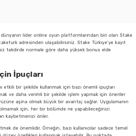
, dünyanın lider online oyun platformlarından biri olan Stake
staketurk adresinden ulaşabilirsiniz. Stake Türkiye’ye kayıt
z takdirde normale göre daha yüksek bonus elde
çin İpuçları
tkili bir şekilde kullanmak için bazı önemli ipuçları
rmak ve daha verimli bir şekilde işlem yapmak için öneriler
ayüzüne aşina olmak büyük bir avantaj sağlar. Uygulamanın
olmamak için, her bir bölümde ne yapabileceğinizi
an kaybetmenizi önler.
tmek de önemlidir. Örneğin, bazı kullanıcılar sadece temel
ri düzey özellikleri kullanmak isteyebilir. Bu noktada,